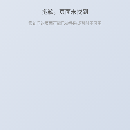
术5G通信
抱歉，页面未找到
，Photoshop的“神经滤镜”能一键修复老照片、生成式填充扩
无损提升分辨率。掌握这些技术，能让你从繁琐的手动操作中解放。但
您访问的页面可能已被移除或暂时不可用
尤其在人物面部、文字等处。建议将AI用于基础降噪、背景替换等
期关注行业博客（如PetaPixel、DPReview），了解软
下一篇: 信息技术 应急 管理 
公工具教
信息技术行业强化学习
蓝凌知识管理