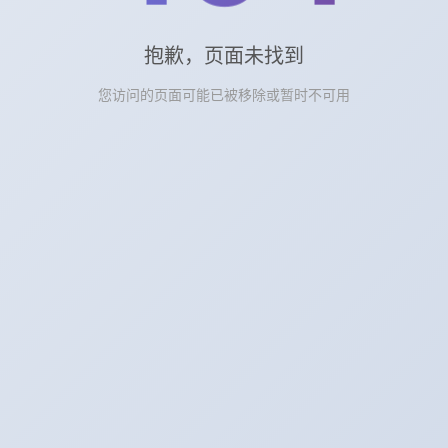
抱歉，页面未找到
下一篇: 郑州信
您访问的页面可能已被移除或暂时不可用
信息技术 安全 管理 系统
信息技术行业信息技
代理
去
联网服务商
虚拟化平台
信息技术 公有 云 代